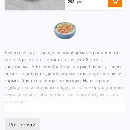
295 грн
Боули сьогодні - це ідеальний формат страви для тих,
хто цінує легкість, користь та сучасний стиль
гастронома. У Крейзі Краб ми готуємо боули так, щоб
кожен інгредієнт підкреслює смак іншого, створюючи
гармонійну та поживну комбінацію. Наші страви
підійдуть для швидкого обіду, легкої вечері, здорового
перекушування або повноцінного прийому їжі після
тренування.
Якщо хочеться заощадити час та отримати свіжу їжу з
ресторанною якістю, можна легко оформити у Дніпрі
Розгорнути