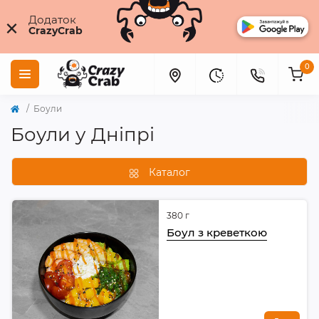
×
Додаток
CrazyCrab
0
Боули
Боули у Дніпрі
Каталог
380 г
Боул з креветкою